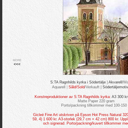
MORE
<<<
S:TA Ragnhilds kyrka i Södertälje
|
Akvarell
/
Wa
Aquarell
|
Såld/Sold
/Verkauft |
Södertäljemoti
Konstreproduktioner av S:TA Ragnhilds kyrka:
A3 300 kr
Matte Paper 220 gram
Porto/packning tillkommer med 100-150 
Gicleé Fine Art utskriven på Epson Hot Press Natural 320
59, 4) 1 600 kr. A3-storlek (29,7 cm × 42 cm) 800 kr. Upp
och signerad. Porto/packning/kuvert tillkommer me