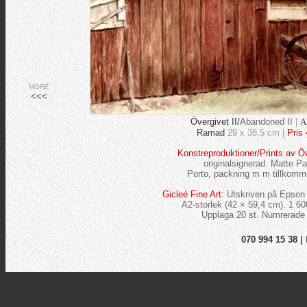
MORE
<<<
Övergivet II/
Abandoned II
|
A
Ramad
29 x 38,5 cm |
Pris
Konstreproduktioner/Prints av Öv
originalsignerad. Matte P
Porto, packning m m tillkomm
Gicleé Fine Art:
Utskriven på Epson 
A2-storlek (42 × 59,4 cm). 1 60
Upplaga 20 st. Numrerade 
070 994 15 38
|